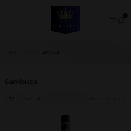
0
Home
Strong
Sambuca
Sambuca
Show
15
Default sorting