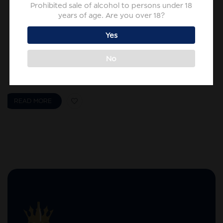
Prohibited sale of alcohol to persons under 18
nautittavaksi sellaisenaan, jäiden tai kahvin kera “con la mosca” -
years of age. Are you over 18?
tyyliin, jossa se tarjoillaan kolmen paahdetun kahvipavun kera.
Tuoksussa voi aistia selkeät aniksen ja yrttien vivahteet, ja maku on
Yes
samettinen ja täyteläinen, jättäen jälkimakuun miellyttävän
makeuden ja mausteisen potkun. Tämä sambuca on erinomainen
valinta niille, jotka nauttivat voimakkaista ja aromaattisista
No
likööreistä.
READ MORE